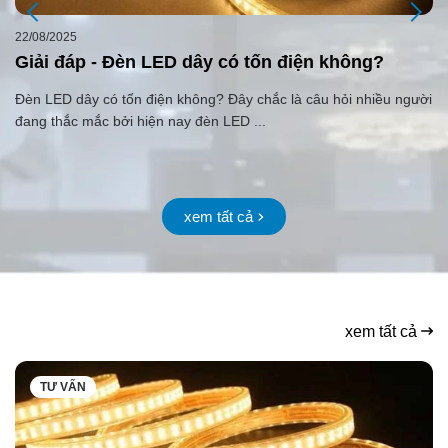
22/08/2025
22
Giải đáp - Đèn LED dây có tốn điện không?
C
c
Đèn LED dây có tốn điện không? Đây chắc là câu hỏi nhiều người
Cá
đang thắc mắc bởi hiện nay đèn LED ...
ng
xem tất cả
xem tất cả
TƯ VẤN