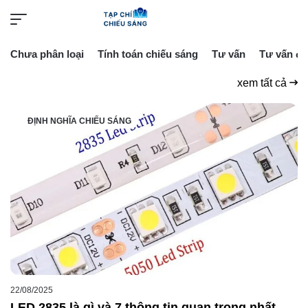
Chưa phân loại
Tính toán chiếu sáng
Tư vấn
Tư vấn đè
xem tất cả
ĐỊNH NGHĨA CHIẾU SÁNG
22/08/2025
LED 2835 là gì và 7 thông tin quan trọng nhất