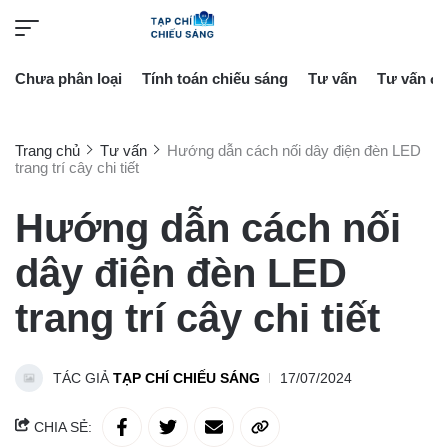
Chưa phân loại
Tính toán chiếu sáng
Tư vấn
Tư vấn đè
Trang chủ
Tư vấn
Hướng dẫn cách nối dây điện đèn LED
trang trí cây chi tiết
Hướng dẫn cách nối
dây điện đèn LED
trang trí cây chi tiết
TÁC GIẢ
TẠP CHÍ CHIẾU SÁNG
17/07/2024
CHIA SẺ: