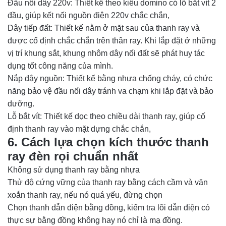
Đầu nối dây 220v: Thiết kế theo kiểu domino có lỗ bắt vít 2
đầu, giúp kết nối nguồn điện 220v chắc chắn,
Dây tiếp đất: Thiết kế nằm ở mặt sau của thanh ray và
được cố định chắc chắn trên thân ray. Khi lắp đặt ở những
vị trí khung sắt, khung nhôm dây nối đất sẽ phát huy tác
dụng tốt công năng của mình.
Nắp đậy nguồn: Thiết kế bằng nhựa chống cháy, có chức
năng bảo vệ đầu nối dây tránh va chạm khi lắp đặt và bảo
dưỡng.
Lỗ bắt vít: Thiết kế dọc theo chiều dài thanh ray, giúp cố
định thanh ray vào mặt dựng chắc chắn,
6. Cách lựa chọn kích thước thanh
ray đèn rọi chuẩn nhất
Không sử dụng thanh ray bằng nhựa
Thử độ cứng vững của thanh ray bằng cách cầm và văn
xoắn thanh ray, nếu nó quá yếu, đừng chọn
Chọn thanh dẫn điện bằng đồng, kiểm tra lõi dẫn điện có
thực sự bằng đồng không hay nó chỉ là mạ đồng.