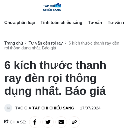
Chưa phân loại
Tính toán chiếu sáng
Tư vấn
Tư vấn đè
Trang chủ
Tư vấn đèn rọi ray
6 kích thước thanh ray đèn
rọi thông dụng nhất. Báo giá
6 kích thước thanh
ray đèn rọi thông
dụng nhất. Báo giá
TÁC GIẢ
TẠP CHÍ CHIẾU SÁNG
17/07/2024
CHIA SẺ: